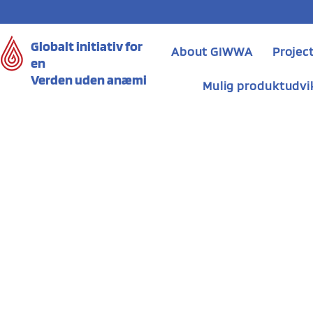
Globalt initiativ for
About GIWWA
Projec
en
Verden uden anæmi
Mulig produktudvi